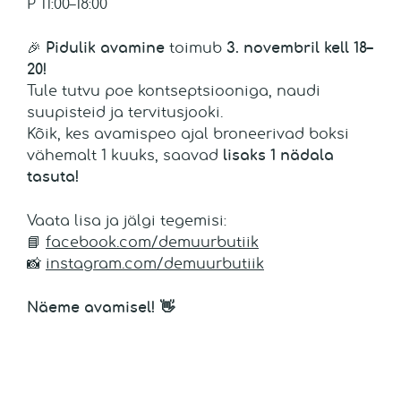
P 11:00–18:00
🎉
Pidulik avamine
toimub
3. novembril kell 18–
20!
Tule tutvu poe kontseptsiooniga, naudi
suupisteid ja tervitusjooki.
Kõik, kes avamispeo ajal broneerivad boksi
vähemalt 1 kuuks, saavad
lisaks 1 nädala
tasuta!
Vaata lisa ja jälgi tegemisi:
📘
facebook.com/demuurbutiik
📸
instagram.com/demuurbutiik
Näeme avamisel! 👋