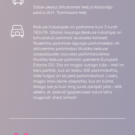
Sääse peatus (Mustamäe teel) ja Karjavälja
peatus (A.H. Tammsaare teel)
Keskuse külastajale on parkimine kuni 3 tundi
TASUTA. Sõiduki kasutaja (keskuse külastaja) on
kohustatud parkimist alustades koheselt
fikseerima parkimise algusaja parkimiskellal või
aktiveerima parkimisloa Mustika keskuse
sissepääsudes asuvates parkimiskioskites.
Mustika keskuse parkimist opereerib Europark
Estonia OÜ. Siia on mugav autoga tulla – meil on
kaks parklat, kus on kokku 650 parkimiskohta,
mille hulgas on ka pere parkimiskohad. Lisaks,
mugav maa-alune siseparkla, kus on külma
ilmaga soe ja kuiv ning suvel parajalt jahe – kõik
selleks, et saaksid igapäevased ostud teha
mugavalt ühest kohast!