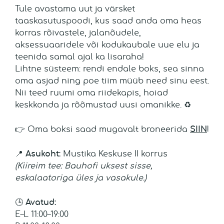
Tule avastama uut ja värsket
taaskasutuspoodi, kus saad anda oma heas
korras rõivastele, jalanõudele,
aksessuaaridele või kodukaubale uue elu ja
teenida samal ajal ka lisaraha!
Lihtne süsteem: rendi endale boks, sea sinna
oma asjad ning poe tiim müüb need sinu eest.
Nii teed ruumi oma riidekapis, hoiad
keskkonda ja rõõmustad uusi omanikke. ♻️
👉 Oma boksi saad mugavalt broneerida
SIIN
!
📍
Asukoht:
Mustika Keskuse II korrus
(Kiireim tee: Bauhofi uksest sisse,
eskalaatoriga üles ja vasakule.)
🕒
Avatud:
E–L 11:00–19:00