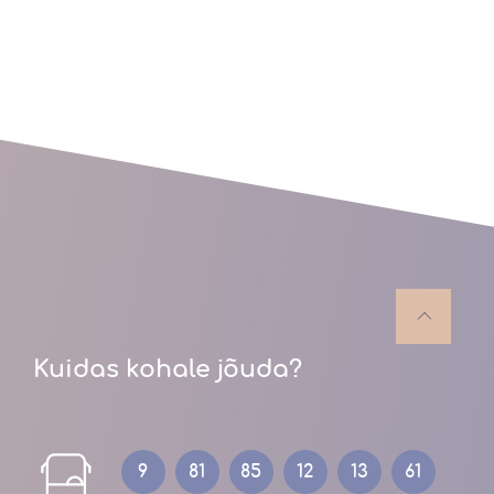
Kuidas kohale jõuda?
9
81
85
12
13
61