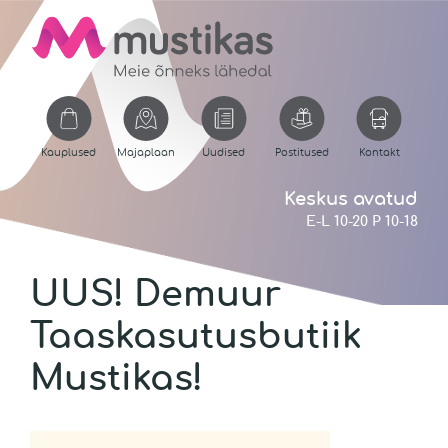
Kauplused
Majaplaan
Uudised
Postitused
Kontakt
Keskus avatud
E-L 10-20 P 10-18
UUS! Demuur
Taaskasutusbutiik
Mustikas!